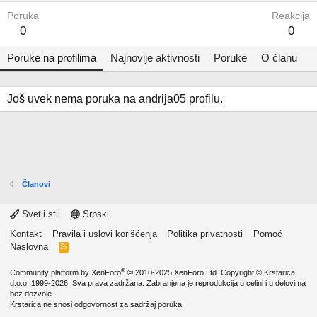
Poruka
Reakcija
0
0
Poruke na profilima
Najnovije aktivnosti
Poruke
O članu
Još uvek nema poruka na andrija05 profilu.
Članovi
Svetli stil
Srpski
Kontakt
Pravila i uslovi korišćenja
Politika privatnosti
Pomoć
Naslovna
R
S
S
®
Community platform by XenForo
© 2010-2025 XenForo Ltd.
Copyright ©
Krstarica
d.o.o.
1999-2026. Sva prava zadržana. Zabranjena je reprodukcija u celini i u delovima
bez dozvole.
Krstarica ne snosi odgovornost za sadržaj poruka.