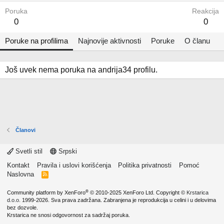
Poruka
Reakcija
0
0
Poruke na profilima
Najnovije aktivnosti
Poruke
O članu
Još uvek nema poruka na andrija34 profilu.
Članovi
Svetli stil
Srpski
Kontakt
Pravila i uslovi korišćenja
Politika privatnosti
Pomoć
Naslovna
R
S
S
®
Community platform by XenForo
© 2010-2025 XenForo Ltd.
Copyright ©
Krstarica
d.o.o.
1999-2026. Sva prava zadržana. Zabranjena je reprodukcija u celini i u delovima
bez dozvole.
Krstarica ne snosi odgovornost za sadržaj poruka.