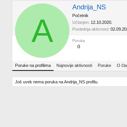
Andrija_NS
A
Početnik
Učlanjen
12.10.2020.
Poslednja aktivnost
02.09.20
Poruka
0
Poruke na profilima
Najnovije aktivnosti
Poruke
O čl
Još uvek nema poruka na Andrija_NS profilu.