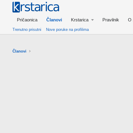
Pričaonica
Članovi
Krstarica
Pravilnik
O 
Trenutno prisutni
Nove poruke na profilima
Članovi