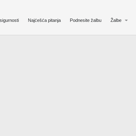
sigurnosti
Najćešća pitanja
Podnesite žalbu
Žalbe