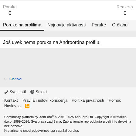
Poruka
Reakcija
0
0
Poruke na profilima
Najnovije aktivnosti
Poruke
O članu
Još uvek nema poruka na Androordna profilu.
Članovi
Svetli stil
Srpski
Kontakt
Pravila i uslovi korišćenja
Politika privatnosti
Pomoć
Naslovna
R
S
S
®
Community platform by XenForo
© 2010-2025 XenForo Ltd.
Copyright ©
Krstarica
d.o.o.
1999-2026. Sva prava zadržana. Zabranjena je reprodukcija u celini i u delovima
bez dozvole.
Krstarica ne snosi odgovornost za sadržaj poruka.