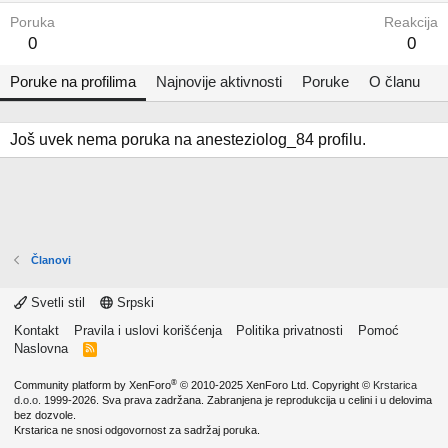
Poruka
Reakcija
0
0
Poruke na profilima
Najnovije aktivnosti
Poruke
O članu
Još uvek nema poruka na anesteziolog_84 profilu.
Članovi
Svetli stil
Srpski
Kontakt
Pravila i uslovi korišćenja
Politika privatnosti
Pomoć
Naslovna
R
S
S
®
Community platform by XenForo
© 2010-2025 XenForo Ltd.
Copyright ©
Krstarica
d.o.o.
1999-2026. Sva prava zadržana. Zabranjena je reprodukcija u celini i u delovima
bez dozvole.
Krstarica ne snosi odgovornost za sadržaj poruka.