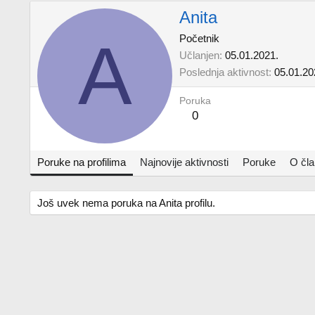
Anita
A
Početnik
Učlanjen
05.01.2021.
Poslednja aktivnost
05.01.20
Poruka
0
Poruke na profilima
Najnovije aktivnosti
Poruke
O čl
Još uvek nema poruka na Anita profilu.