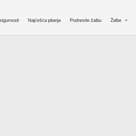
sigurnosti
Najćešća pitanja
Podnesite žalbu
Žalbe