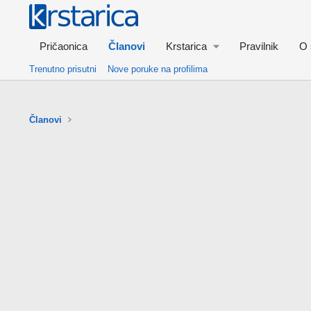
Pričaonica
Članovi
Krstarica
Pravilnik
O 
Trenutno prisutni
Nove poruke na profilima
Članovi