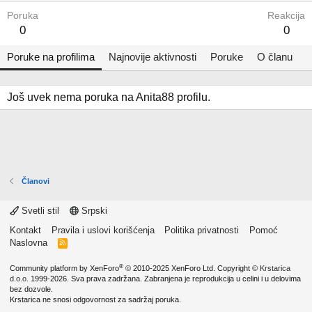
Poruka
Reakcija
0
0
Poruke na profilima
Najnovije aktivnosti
Poruke
O članu
Još uvek nema poruka na Anita88 profilu.
Članovi
Svetli stil
Srpski
Kontakt
Pravila i uslovi korišćenja
Politika privatnosti
Pomoć
Naslovna
R
S
S
®
Community platform by XenForo
© 2010-2025 XenForo Ltd.
Copyright ©
Krstarica
d.o.o.
1999-2026. Sva prava zadržana. Zabranjena je reprodukcija u celini i u delovima
bez dozvole.
Krstarica ne snosi odgovornost za sadržaj poruka.