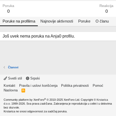
Poruka
Reakcija
0
0
Poruke na profilima
Najnovije aktivnosti
Poruke
O članu
Još uvek nema poruka na Anja0 profilu.
Članovi
Svetli stil
Srpski
Kontakt
Pravila i uslovi korišćenja
Politika privatnosti
Pomoć
Naslovna
R
S
S
®
Community platform by XenForo
© 2010-2025 XenForo Ltd.
Copyright ©
Krstarica
d.o.o.
1999-2026. Sva prava zadržana. Zabranjena je reprodukcija u celini i u delovima
bez dozvole.
Krstarica ne snosi odgovornost za sadržaj poruka.