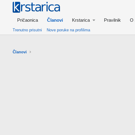
Pričaonica
Članovi
Krstarica
Pravilnik
O 
Trenutno prisutni
Nove poruke na profilima
Članovi