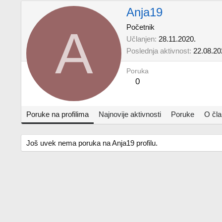
Anja19
A
Početnik
Učlanjen
28.11.2020.
Poslednja aktivnost
22.08.20
Poruka
0
Poruke na profilima
Najnovije aktivnosti
Poruke
O čl
Još uvek nema poruka na Anja19 profilu.