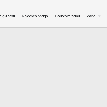
sigurnosti
Najćešća pitanja
Podnesite žalbu
Žalbe