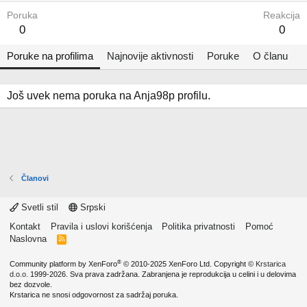
Poruka
Reakcija
0
0
Poruke na profilima
Najnovije aktivnosti
Poruke
O članu
Još uvek nema poruka na Anja98p profilu.
Članovi
Svetli stil
Srpski
Kontakt
Pravila i uslovi korišćenja
Politika privatnosti
Pomoć
Naslovna
R
S
S
®
Community platform by XenForo
© 2010-2025 XenForo Ltd.
Copyright ©
Krstarica
d.o.o.
1999-2026. Sva prava zadržana. Zabranjena je reprodukcija u celini i u delovima
bez dozvole.
Krstarica ne snosi odgovornost za sadržaj poruka.