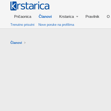
Pričaonica
Članovi
Krstarica
Pravilnik
O 
Trenutno prisutni
Nove poruke na profilima
Članovi