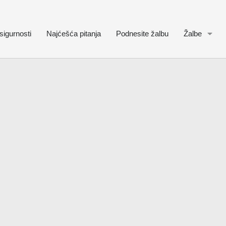
sigurnosti
Najćešća pitanja
Podnesite žalbu
Žalbe