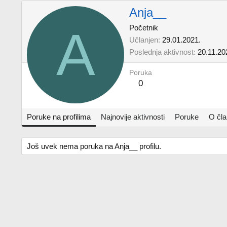
Anja__
A
Početnik
Učlanjen
29.01.2021.
Poslednja aktivnost
20.11.20
Poruka
0
Poruke na profilima
Najnovije aktivnosti
Poruke
O čl
Još uvek nema poruka na Anja__ profilu.