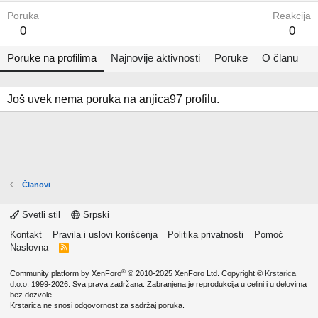
Poruka
Reakcija
0
0
Poruke na profilima
Najnovije aktivnosti
Poruke
O članu
Još uvek nema poruka na anjica97 profilu.
Članovi
Svetli stil
Srpski
Kontakt
Pravila i uslovi korišćenja
Politika privatnosti
Pomoć
Naslovna
R
S
S
®
Community platform by XenForo
© 2010-2025 XenForo Ltd.
Copyright ©
Krstarica
d.o.o.
1999-2026. Sva prava zadržana. Zabranjena je reprodukcija u celini i u delovima
bez dozvole.
Krstarica ne snosi odgovornost za sadržaj poruka.