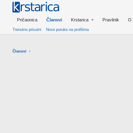
Pričaonica
Članovi
Krstarica
Pravilnik
O 
Trenutno prisutni
Nove poruke na profilima
Članovi