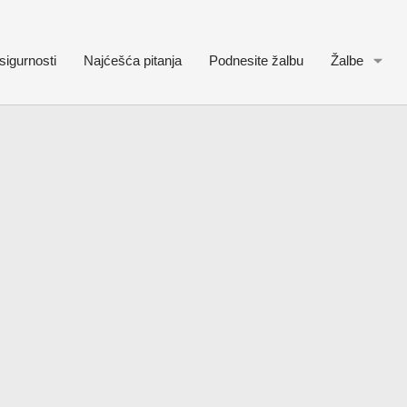
sigurnosti
Najćešća pitanja
Podnesite žalbu
Žalbe