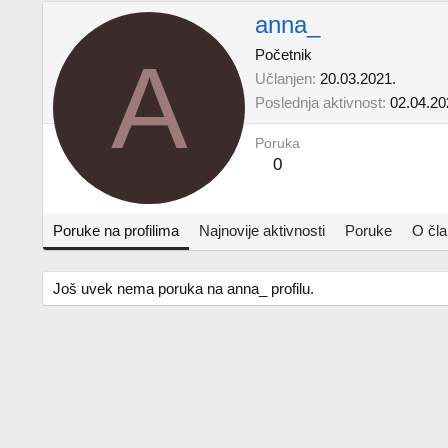
anna_
A
Početnik
Učlanjen
20.03.2021.
Poslednja aktivnost
02.04.20
Poruka
0
Poruke na profilima
Najnovije aktivnosti
Poruke
O čl
Još uvek nema poruka na anna_ profilu.