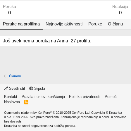
Poruka
Reakcija
0
0
Poruke na profilima
Najnovije aktivnosti
Poruke
O članu
Još uvek nema poruka na Anna_27 profilu.
Članovi
Svetli stil
Srpski
Kontakt
Pravila i uslovi korišćenja
Politika privatnosti
Pomoć
Naslovna
R
S
S
®
Community platform by XenForo
© 2010-2025 XenForo Ltd.
Copyright ©
Krstarica
d.o.o.
1999-2026. Sva prava zadržana. Zabranjena je reprodukcija u celini i u delovima
bez dozvole.
Krstarica ne snosi odgovornost za sadržaj poruka.