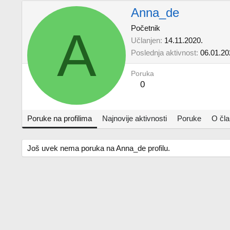
Anna_de
A
Početnik
Učlanjen
14.11.2020.
Poslednja aktivnost
06.01.20
Poruka
0
Poruke na profilima
Najnovije aktivnosti
Poruke
O čl
Još uvek nema poruka na Anna_de profilu.