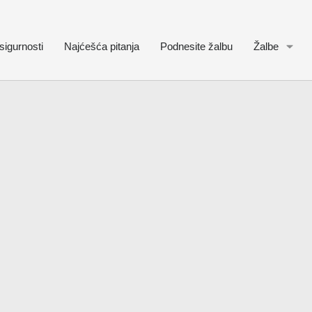
sigurnosti
Najćešća pitanja
Podnesite žalbu
Žalbe