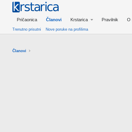
Pričaonica
Članovi
Krstarica
Pravilnik
O 
Trenutno prisutni
Nove poruke na profilima
Članovi