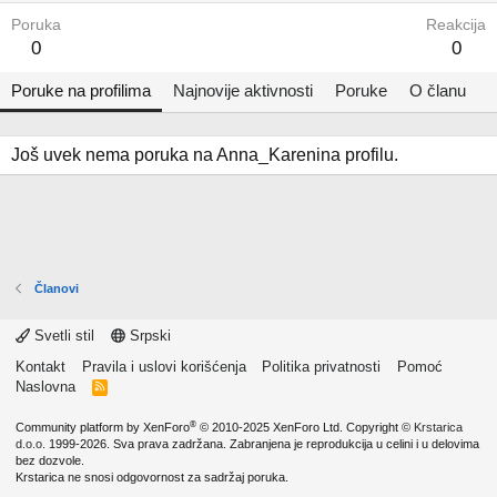
Poruka
Reakcija
0
0
Poruke na profilima
Najnovije aktivnosti
Poruke
O članu
Još uvek nema poruka na Anna_Karenina profilu.
Članovi
Svetli stil
Srpski
Kontakt
Pravila i uslovi korišćenja
Politika privatnosti
Pomoć
Naslovna
R
S
S
®
Community platform by XenForo
© 2010-2025 XenForo Ltd.
Copyright ©
Krstarica
d.o.o.
1999-2026. Sva prava zadržana. Zabranjena je reprodukcija u celini i u delovima
bez dozvole.
Krstarica ne snosi odgovornost za sadržaj poruka.