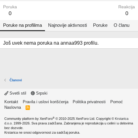
Poruka
Reakcija
0
0
Poruke na profilima
Najnovije aktivnosti
Poruke
O članu
Još uvek nema poruka na annaa993 profilu.
Članovi
Svetli stil
Srpski
Kontakt
Pravila i uslovi korišćenja
Politika privatnosti
Pomoć
Naslovna
R
S
S
®
Community platform by XenForo
© 2010-2025 XenForo Ltd.
Copyright ©
Krstarica
d.o.o.
1999-2026. Sva prava zadržana. Zabranjena je reprodukcija u celini i u delovima
bez dozvole.
Krstarica ne snosi odgovornost za sadržaj poruka.