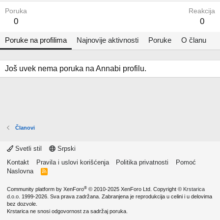
Poruka
Reakcija
0
0
Poruke na profilima
Najnovije aktivnosti
Poruke
O članu
Još uvek nema poruka na Annabi profilu.
Članovi
Svetli stil
Srpski
Kontakt
Pravila i uslovi korišćenja
Politika privatnosti
Pomoć
Naslovna
R
S
S
®
Community platform by XenForo
© 2010-2025 XenForo Ltd.
Copyright ©
Krstarica
d.o.o.
1999-2026. Sva prava zadržana. Zabranjena je reprodukcija u celini i u delovima
bez dozvole.
Krstarica ne snosi odgovornost za sadržaj poruka.