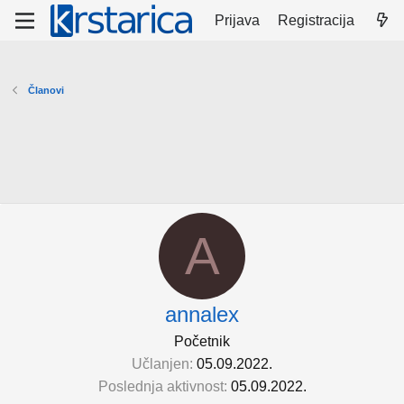
Prijava
Registracija
Članovi
A
annalex
Početnik
Učlanjen
05.09.2022.
Poslednja aktivnost
05.09.2022.