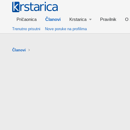
Pričaonica
Članovi
Krstarica
Pravilnik
O 
Trenutno prisutni
Nove poruke na profilima
Članovi