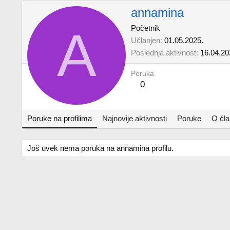
annamina
A
Početnik
Učlanjen
01.05.2025.
Poslednja aktivnost
16.04.20
Poruka
0
Poruke na profilima
Najnovije aktivnosti
Poruke
O čl
Još uvek nema poruka na annamina profilu.