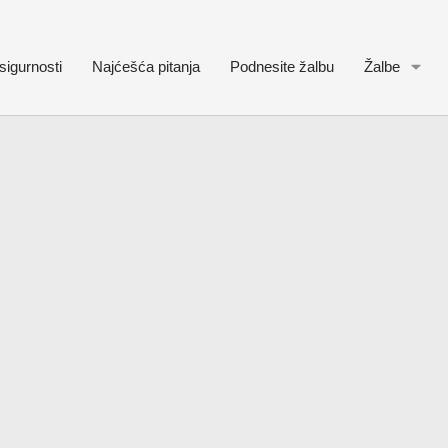
sigurnosti
Najćešća pitanja
Podnesite žalbu
Žalbe