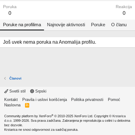
Poruka
Reakcija
0
0
Poruke na profilima
Najnovije aktivnosti
Poruke
O članu
Još uvek nema poruka na Anomalija profilu.
Članovi
Svetli stil
Srpski
Kontakt
Pravila i uslovi korišćenja
Politika privatnosti
Pomoć
Naslovna
R
S
S
®
Community platform by XenForo
© 2010-2025 XenForo Ltd.
Copyright ©
Krstarica
d.o.o.
1999-2026. Sva prava zadržana. Zabranjena je reprodukcija u celini i u delovima
bez dozvole.
Krstarica ne snosi odgovornost za sadržaj poruka.