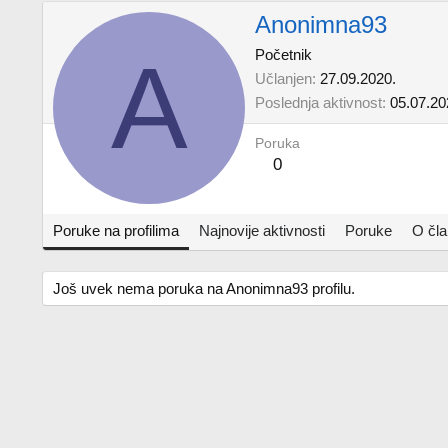
Anonimna93
A
Početnik
Učlanjen
27.09.2020.
Poslednja aktivnost
05.07.20
Poruka
0
Poruke na profilima
Najnovije aktivnosti
Poruke
O čl
Još uvek nema poruka na Anonimna93 profilu.