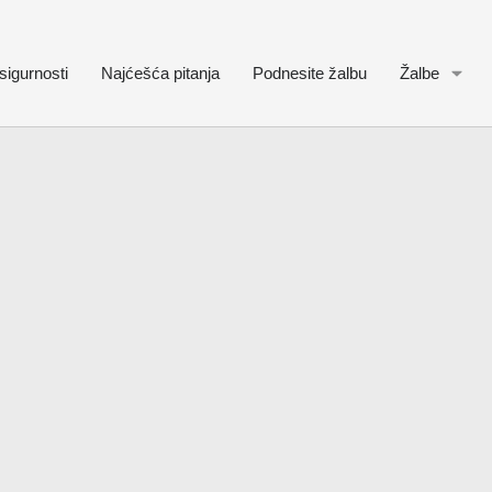
sigurnosti
Najćešća pitanja
Podnesite žalbu
Žalbe