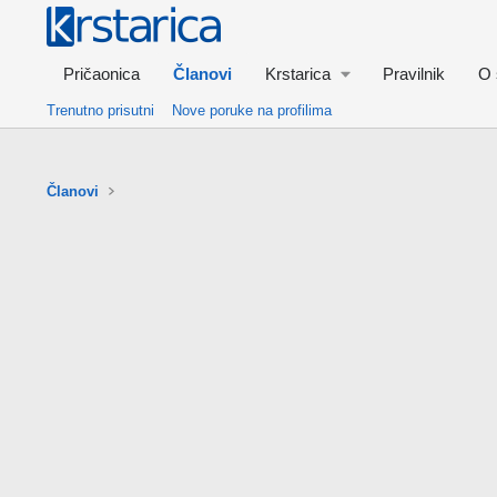
Pričaonica
Članovi
Krstarica
Pravilnik
O 
Trenutno prisutni
Nove poruke na profilima
Članovi