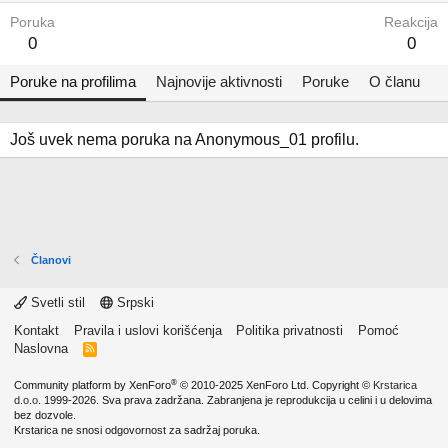
Poruka
Reakcija
0
0
Poruke na profilima
Najnovije aktivnosti
Poruke
O članu
Još uvek nema poruka na Anonymous_01 profilu.
Članovi
Svetli stil
Srpski
Kontakt
Pravila i uslovi korišćenja
Politika privatnosti
Pomoć
Naslovna
R
S
S
®
Community platform by XenForo
© 2010-2025 XenForo Ltd.
Copyright ©
Krstarica
d.o.o.
1999-2026. Sva prava zadržana. Zabranjena je reprodukcija u celini i u delovima
bez dozvole.
Krstarica ne snosi odgovornost za sadržaj poruka.