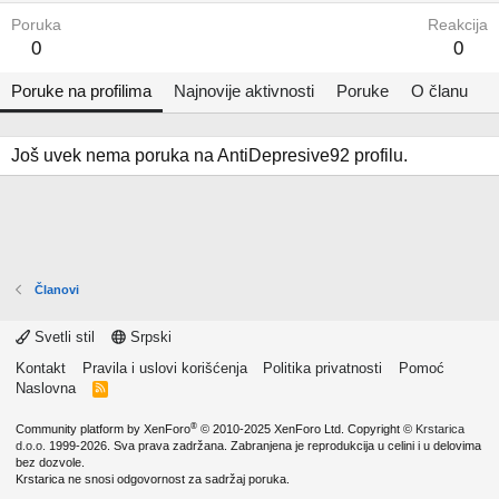
Poruka
Reakcija
0
0
Poruke na profilima
Najnovije aktivnosti
Poruke
O članu
Još uvek nema poruka na AntiDepresive92 profilu.
Članovi
Svetli stil
Srpski
Kontakt
Pravila i uslovi korišćenja
Politika privatnosti
Pomoć
Naslovna
R
S
S
®
Community platform by XenForo
© 2010-2025 XenForo Ltd.
Copyright ©
Krstarica
d.o.o.
1999-2026. Sva prava zadržana. Zabranjena je reprodukcija u celini i u delovima
bez dozvole.
Krstarica ne snosi odgovornost za sadržaj poruka.