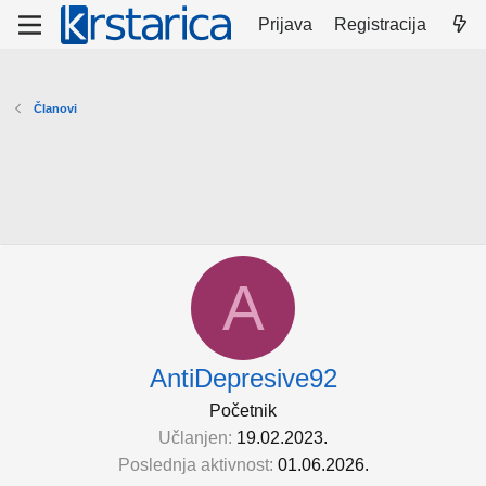
Prijava
Registracija
Članovi
A
AntiDepresive92
Početnik
Učlanjen
19.02.2023.
Poslednja aktivnost
01.06.2026.