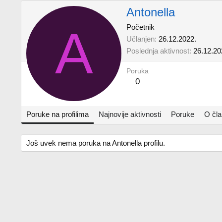
Antonella
A
Početnik
Učlanjen
26.12.2022.
Poslednja aktivnost
26.12.20
Poruka
0
Poruke na profilima
Najnovije aktivnosti
Poruke
O čl
Još uvek nema poruka na Antonella profilu.