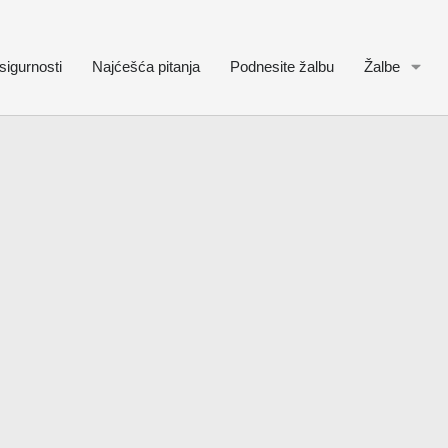
sigurnosti
Najćešća pitanja
Podnesite žalbu
Žalbe