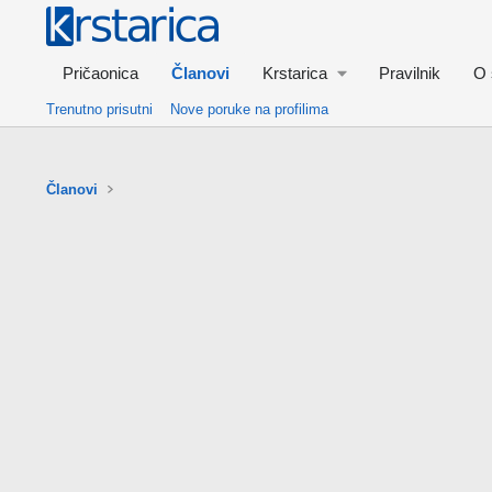
Pričaonica
Članovi
Krstarica
Pravilnik
O 
Trenutno prisutni
Nove poruke na profilima
Članovi