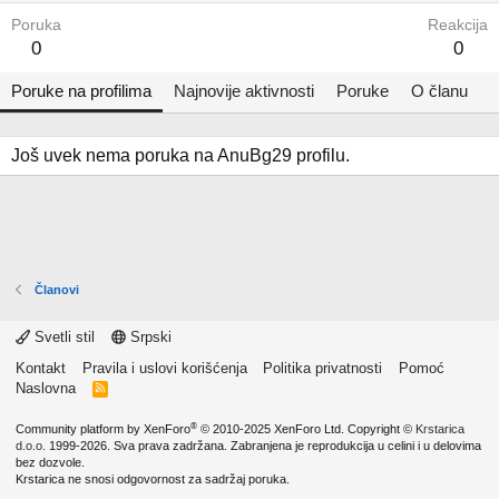
Poruka
Reakcija
0
0
Poruke na profilima
Najnovije aktivnosti
Poruke
O članu
Još uvek nema poruka na AnuBg29 profilu.
Članovi
Svetli stil
Srpski
Kontakt
Pravila i uslovi korišćenja
Politika privatnosti
Pomoć
Naslovna
R
S
S
®
Community platform by XenForo
© 2010-2025 XenForo Ltd.
Copyright ©
Krstarica
d.o.o.
1999-2026. Sva prava zadržana. Zabranjena je reprodukcija u celini i u delovima
bez dozvole.
Krstarica ne snosi odgovornost za sadržaj poruka.