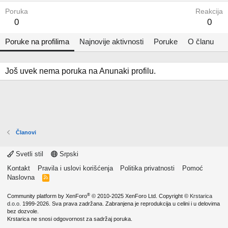
Poruka
Reakcija
0
0
Poruke na profilima
Najnovije aktivnosti
Poruke
O članu
Još uvek nema poruka na Anunaki profilu.
Članovi
Svetli stil
Srpski
Kontakt
Pravila i uslovi korišćenja
Politika privatnosti
Pomoć
Naslovna
R
S
S
®
Community platform by XenForo
© 2010-2025 XenForo Ltd.
Copyright ©
Krstarica
d.o.o.
1999-2026. Sva prava zadržana. Zabranjena je reprodukcija u celini i u delovima
bez dozvole.
Krstarica ne snosi odgovornost za sadržaj poruka.