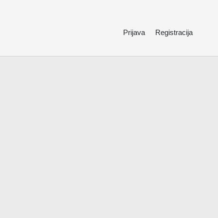
Prijava
Registracija