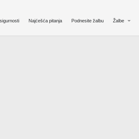
sigurnosti
Najćešća pitanja
Podnesite žalbu
Žalbe