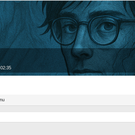
 02:35
anu