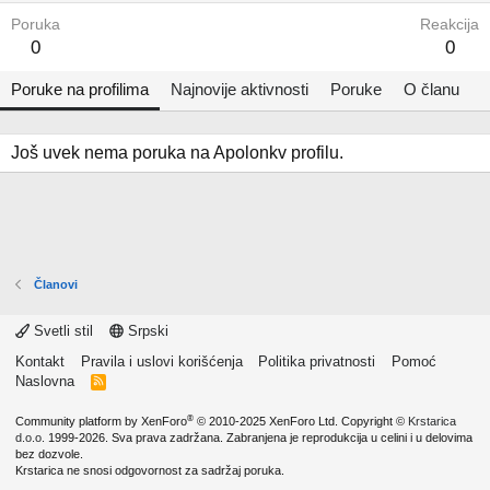
Poruka
Reakcija
0
0
Poruke na profilima
Najnovije aktivnosti
Poruke
O članu
Još uvek nema poruka na Apolonkv profilu.
Članovi
Svetli stil
Srpski
Kontakt
Pravila i uslovi korišćenja
Politika privatnosti
Pomoć
Naslovna
R
S
S
®
Community platform by XenForo
© 2010-2025 XenForo Ltd.
Copyright ©
Krstarica
d.o.o.
1999-2026. Sva prava zadržana. Zabranjena je reprodukcija u celini i u delovima
bez dozvole.
Krstarica ne snosi odgovornost za sadržaj poruka.