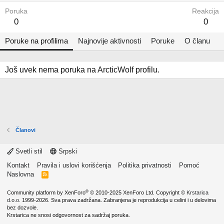
Poruka
Reakcija
0
0
Poruke na profilima
Najnovije aktivnosti
Poruke
O članu
Još uvek nema poruka na ArcticWolf profilu.
Članovi
Svetli stil
Srpski
Kontakt
Pravila i uslovi korišćenja
Politika privatnosti
Pomoć
Naslovna
R
S
S
®
Community platform by XenForo
© 2010-2025 XenForo Ltd.
Copyright ©
Krstarica
d.o.o.
1999-2026. Sva prava zadržana. Zabranjena je reprodukcija u celini i u delovima
bez dozvole.
Krstarica ne snosi odgovornost za sadržaj poruka.