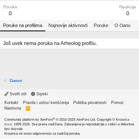
Poruka
Reakcija
0
0
Poruke na profilima
Najnovije aktivnosti
Poruke
O članu
Još uvek nema poruka na Arheolog profilu.
Članovi
Svetli stil
Srpski
Kontakt
Pravila i uslovi korišćenja
Politika privatnosti
Pomoć
Naslovna
R
S
S
®
Community platform by XenForo
© 2010-2025 XenForo Ltd.
Copyright ©
Krstarica
d.o.o.
1999-2026. Sva prava zadržana. Zabranjena je reprodukcija u celini i u delovima
bez dozvole.
Krstarica ne snosi odgovornost za sadržaj poruka.