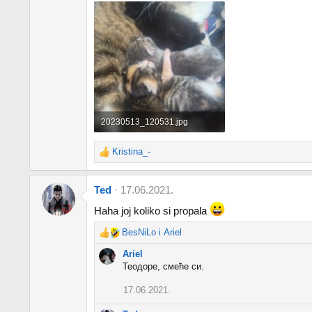
20230513_120531.jpg
109 KB · pregledi: 431
Kristina_-
R
e
a
Ted
17.06.2021.
c
t
Haha joj koliko si propala
i
o
BesNiLo
i
Ariel
R
n
e
Ariel
s
a
Теодоре, смеће си.
:
c
t
17.06.2021.
i