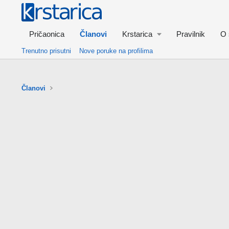
Pričaonica
Članovi
Krstarica
Pravilnik
O 
Trenutno prisutni
Nove poruke na profilima
Članovi