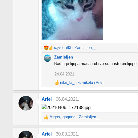
rajvosa83
i
Zamisljen__
R
e
Zamisljen__
a
Baš ti je lijepa maca i obrve su ti isto prelijepe.
c
t
24.04.2021.
i
niko_la_niko-nikola
i
Ariel
o
R
n
e
s
a
Ariel
06.04.2021.
c
:
t
i
o
Argos
,
gagana
i
Zamisljen__
R
n
s
e
:
a
Ariel
30.03.2021.
c