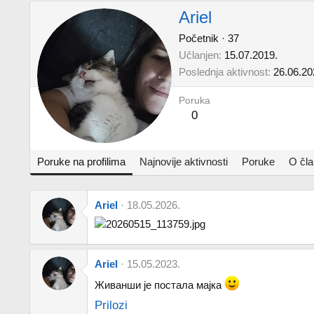
Ariel
Početnik
·
37
Učlanjen
15.07.2019.
Poslednja aktivnost
26.06.20
Poruka
0
Poruke na profilima
Najnovije aktivnosti
Poruke
O čl
Ariel
18.05.2026.
Ariel
15.05.2023.
Живанши је постала мајка
Prilozi