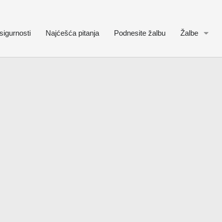
sigurnosti
Najćešća pitanja
Podnesite žalbu
Žalbe