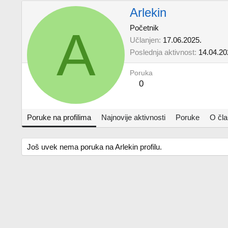
Arlekin
A
Početnik
Učlanjen
17.06.2025.
Poslednja aktivnost
14.04.20
Poruka
0
Poruke na profilima
Najnovije aktivnosti
Poruke
O čl
Još uvek nema poruka na Arlekin profilu.