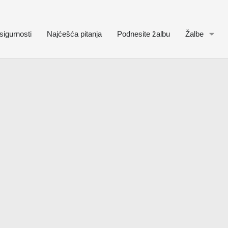
sigurnosti
Najćešća pitanja
Podnesite žalbu
Žalbe