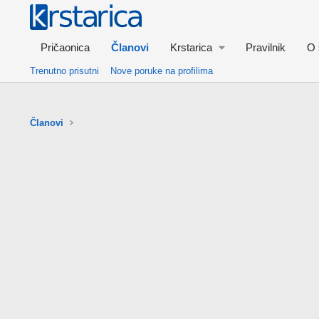
Pričaonica
Članovi
Krstarica
Pravilnik
O 
Trenutno prisutni
Nove poruke na profilima
Članovi