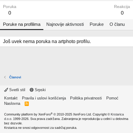
Poruka
Reakcija
0
0
Poruke na profilima
Najnovije aktivnosti
Poruke
O članu
Još uvek nema poruka na artphoto profilu.
Članovi
Svetli stil
Srpski
Kontakt
Pravila i uslovi korišćenja
Politika privatnosti
Pomoć
Naslovna
R
S
S
®
Community platform by XenForo
© 2010-2025 XenForo Ltd.
Copyright ©
Krstarica
d.o.o.
1999-2026. Sva prava zadržana. Zabranjena je reprodukcija u celini i u delovima
bez dozvole.
Krstarica ne snosi odgovornost za sadržaj poruka.