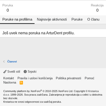
Poruka
Reakcija
0
0
Poruke na profilima
Najnovije aktivnosti
Poruke
O članu
Još uvek nema poruka na ArturDent profilu.
Članovi
Svetli stil
Srpski
Kontakt
Pravila i uslovi korišćenja
Politika privatnosti
Pomoć
Naslovna
R
S
S
®
Community platform by XenForo
© 2010-2025 XenForo Ltd.
Copyright ©
Krstarica
d.o.o.
1999-2026. Sva prava zadržana. Zabranjena je reprodukcija u celini i u delovima
bez dozvole.
Krstarica ne snosi odgovornost za sadržaj poruka.