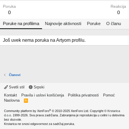
Poruka
Reakcija
0
0
Poruke na profilima
Najnovije aktivnosti
Poruke
O članu
Još uvek nema poruka na Artyom profilu.
Članovi
Svetli stil
Srpski
Kontakt
Pravila i uslovi korišćenja
Politika privatnosti
Pomoć
Naslovna
R
S
S
®
Community platform by XenForo
© 2010-2025 XenForo Ltd.
Copyright ©
Krstarica
d.o.o.
1999-2026. Sva prava zadržana. Zabranjena je reprodukcija u celini i u delovima
bez dozvole.
Krstarica ne snosi odgovornost za sadržaj poruka.