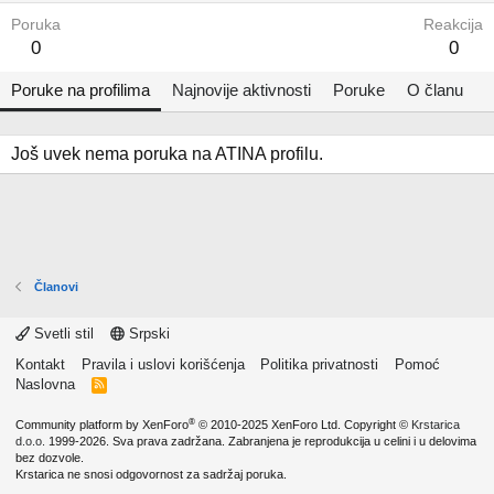
Poruka
Reakcija
0
0
Poruke na profilima
Najnovije aktivnosti
Poruke
O članu
Još uvek nema poruka na ATINA profilu.
Članovi
Svetli stil
Srpski
Kontakt
Pravila i uslovi korišćenja
Politika privatnosti
Pomoć
Naslovna
R
S
S
®
Community platform by XenForo
© 2010-2025 XenForo Ltd.
Copyright ©
Krstarica
d.o.o.
1999-2026. Sva prava zadržana. Zabranjena je reprodukcija u celini i u delovima
bez dozvole.
Krstarica ne snosi odgovornost za sadržaj poruka.