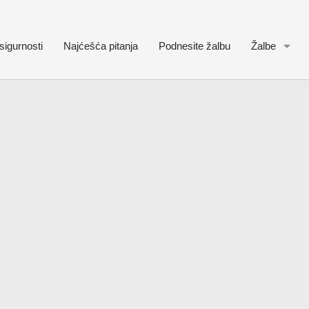
sigurnosti
Najćešća pitanja
Podnesite žalbu
Žalbe