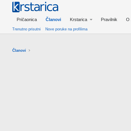
Pričaonica
Članovi
Krstarica
Pravilnik
O 
Trenutno prisutni
Nove poruke na profilima
Članovi