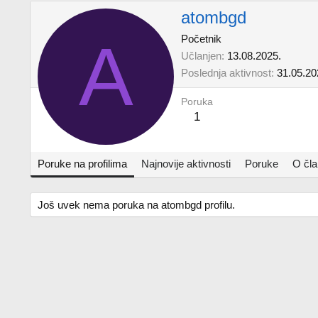
atombgd
A
Početnik
Učlanjen
13.08.2025.
Poslednja aktivnost
31.05.20
Poruka
1
Poruke na profilima
Najnovije aktivnosti
Poruke
O čl
Još uvek nema poruka na atombgd profilu.