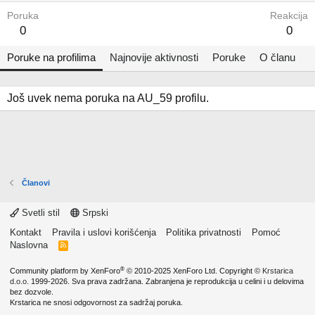
Poruka
Reakcija
0
0
Poruke na profilima
Najnovije aktivnosti
Poruke
O članu
Još uvek nema poruka na AU_59 profilu.
Članovi
Svetli stil
Srpski
Kontakt
Pravila i uslovi korišćenja
Politika privatnosti
Pomoć
Naslovna
R
S
S
®
Community platform by XenForo
© 2010-2025 XenForo Ltd.
Copyright ©
Krstarica
d.o.o.
1999-2026. Sva prava zadržana. Zabranjena je reprodukcija u celini i u delovima
bez dozvole.
Krstarica ne snosi odgovornost za sadržaj poruka.