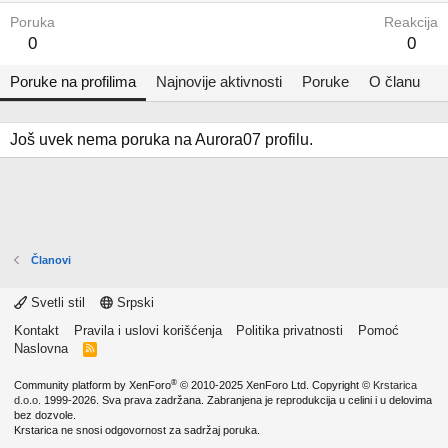
Poruka
Reakcija
0
0
Poruke na profilima
Najnovije aktivnosti
Poruke
O članu
Još uvek nema poruka na Aurora07 profilu.
Članovi
Svetli stil
Srpski
Kontakt
Pravila i uslovi korišćenja
Politika privatnosti
Pomoć
Naslovna
R
S
S
®
Community platform by XenForo
© 2010-2025 XenForo Ltd.
Copyright ©
Krstarica
d.o.o.
1999-2026. Sva prava zadržana. Zabranjena je reprodukcija u celini i u delovima
bez dozvole.
Krstarica ne snosi odgovornost za sadržaj poruka.