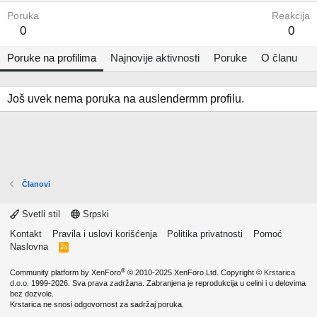
Poruka
Reakcija
0
0
Poruke na profilima
Najnovije aktivnosti
Poruke
O članu
Još uvek nema poruka na auslendermm profilu.
Članovi
Svetli stil
Srpski
Kontakt
Pravila i uslovi korišćenja
Politika privatnosti
Pomoć
Naslovna
R
S
S
®
Community platform by XenForo
© 2010-2025 XenForo Ltd.
Copyright ©
Krstarica
d.o.o.
1999-2026. Sva prava zadržana. Zabranjena je reprodukcija u celini i u delovima
bez dozvole.
Krstarica ne snosi odgovornost za sadržaj poruka.