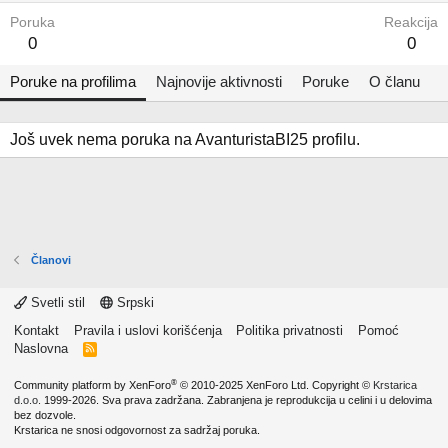
Poruka
Reakcija
0
0
Poruke na profilima
Najnovije aktivnosti
Poruke
O članu
Još uvek nema poruka na AvanturistaBI25 profilu.
Članovi
Svetli stil
Srpski
Kontakt
Pravila i uslovi korišćenja
Politika privatnosti
Pomoć
Naslovna
R
S
S
®
Community platform by XenForo
© 2010-2025 XenForo Ltd.
Copyright ©
Krstarica
d.o.o.
1999-2026. Sva prava zadržana. Zabranjena je reprodukcija u celini i u delovima
bez dozvole.
Krstarica ne snosi odgovornost za sadržaj poruka.