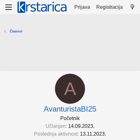
Prijava
Registracija
Članovi
A
AvanturistaBI25
Početnik
Učlanjen
14.09.2023.
Poslednja aktivnost
13.11.2023.