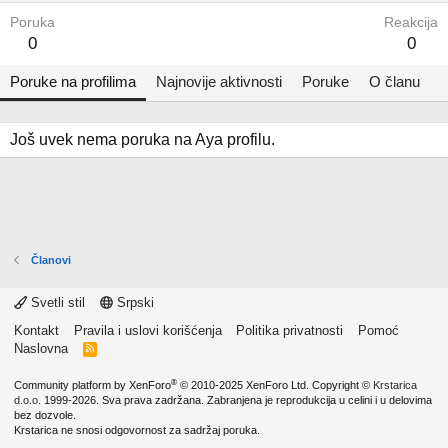
Poruka
Reakcija
0
0
Poruke na profilima
Najnovije aktivnosti
Poruke
O članu
Još uvek nema poruka na Aya profilu.
Članovi
Svetli stil
Srpski
Kontakt
Pravila i uslovi korišćenja
Politika privatnosti
Pomoć
Naslovna
R
S
S
®
Community platform by XenForo
© 2010-2025 XenForo Ltd.
Copyright ©
Krstarica
d.o.o.
1999-2026. Sva prava zadržana. Zabranjena je reprodukcija u celini i u delovima
bez dozvole.
Krstarica ne snosi odgovornost za sadržaj poruka.