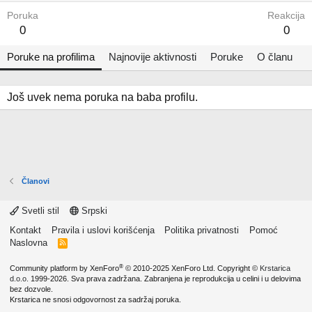
Poruka
Reakcija
0
0
Poruke na profilima
Najnovije aktivnosti
Poruke
O članu
Još uvek nema poruka na baba profilu.
Članovi
Svetli stil
Srpski
Kontakt
Pravila i uslovi korišćenja
Politika privatnosti
Pomoć
Naslovna
R
S
S
®
Community platform by XenForo
© 2010-2025 XenForo Ltd.
Copyright ©
Krstarica
d.o.o.
1999-2026. Sva prava zadržana. Zabranjena je reprodukcija u celini i u delovima
bez dozvole.
Krstarica ne snosi odgovornost za sadržaj poruka.