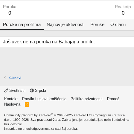
Poruka
Reakcija
0
0
Poruke na profilima
Najnovije aktivnosti
Poruke
O članu
Još uvek nema poruka na Babajaga profilu.
Članovi
Svetli stil
Srpski
Kontakt
Pravila i uslovi korišćenja
Politika privatnosti
Pomoć
Naslovna
R
S
S
®
Community platform by XenForo
© 2010-2025 XenForo Ltd.
Copyright ©
Krstarica
d.o.o.
1999-2026. Sva prava zadržana. Zabranjena je reprodukcija u celini i u delovima
bez dozvole.
Krstarica ne snosi odgovornost za sadržaj poruka.