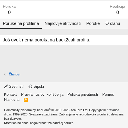
Poruka
Reakcija
0
0
Poruke na profilima
Najnovije aktivnosti
Poruke
O članu
Još uvek nema poruka na back2cali profilu.
Članovi
Svetli stil
Srpski
Kontakt
Pravila i uslovi korišćenja
Politika privatnosti
Pomoć
Naslovna
R
S
S
®
Community platform by XenForo
© 2010-2025 XenForo Ltd.
Copyright ©
Krstarica
d.o.o.
1999-2026. Sva prava zadržana. Zabranjena je reprodukcija u celini i u delovima
bez dozvole.
Krstarica ne snosi odgovornost za sadržaj poruka.