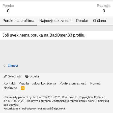
Poruka
Reakcija
0
0
Poruke na profilima
Najnovije aktivnosti
Poruke
O članu
Još uvek nema poruka na BadOmen33 profilu.
Članovi
Svetli stil
Srpski
Kontakt
Pravila i uslovi korišćenja
Politika privatnosti
Pomoć
Naslovna
R
S
S
®
Community platform by XenForo
© 2010-2025 XenForo Ltd.
Copyright ©
Krstarica
d.o.o.
1999-2026. Sva prava zadržana. Zabranjena je reprodukcija u celini i u delovima
bez dozvole.
Krstarica ne snosi odgovornost za sadržaj poruka.