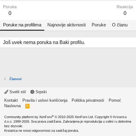
Poruka
Reakcija
0
0
Poruke na profilima
Najnovije aktivnosti
Poruke
O članu
Još uvek nema poruka na Baki profilu.
Članovi
Svetli stil
Srpski
Kontakt
Pravila i uslovi korišćenja
Politika privatnosti
Pomoć
Naslovna
R
S
S
®
Community platform by XenForo
© 2010-2025 XenForo Ltd.
Copyright ©
Krstarica
d.o.o.
1999-2026. Sva prava zadržana. Zabranjena je reprodukcija u celini i u delovima
bez dozvole.
Krstarica ne snosi odgovornost za sadržaj poruka.