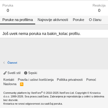
Poruka
Reakcija
0
0
Poruke na profilima
Najnovije aktivnosti
Poruke
O članu
Još uvek nema poruka na bakin_kolac profilu.
Članovi
Svetli stil
Srpski
Kontakt
Pravila i uslovi korišćenja
Politika privatnosti
Pomoć
Naslovna
R
S
S
®
Community platform by XenForo
© 2010-2025 XenForo Ltd.
Copyright ©
Krstarica
d.o.o.
1999-2026. Sva prava zadržana. Zabranjena je reprodukcija u celini i u delovima
bez dozvole.
Krstarica ne snosi odgovornost za sadržaj poruka.