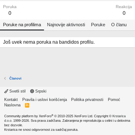
Poruka
Reakcija
0
0
Poruke na profilima
Najnovije aktivnosti
Poruke
O članu
Još uvek nema poruka na bandidos profilu.
Članovi
Svetli stil
Srpski
Kontakt
Pravila i uslovi korišćenja
Politika privatnosti
Pomoć
Naslovna
R
S
S
®
Community platform by XenForo
© 2010-2025 XenForo Ltd.
Copyright ©
Krstarica
d.o.o.
1999-2026. Sva prava zadržana. Zabranjena je reprodukcija u celini i u delovima
bez dozvole.
Krstarica ne snosi odgovornost za sadržaj poruka.